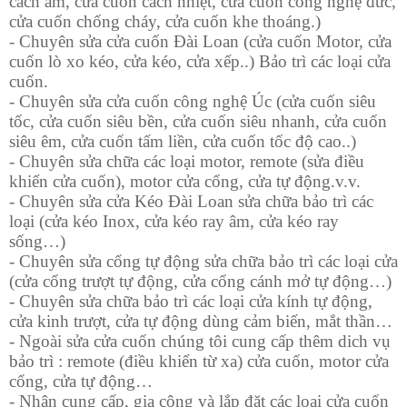
cách âm, cửa cuốn cách nhiệt, cửa cuốn công nghệ đức,
cửa cuốn chống cháy, cửa cuốn khe thoáng.)
- Chuyên sửa cửa cuốn Đài Loan (cửa cuốn Motor, cửa
cuốn lò xo kéo, cửa kéo, cửa xếp..) Bảo trì các loại cửa
cuốn.
- Chuyên sửa cửa cuốn công nghệ Úc (cửa cuốn siêu
tốc, cửa cuốn siêu bền, cửa cuốn siêu nhanh, cửa cuốn
siêu êm, cửa cuốn tấm liền, cửa cuốn tốc độ cao..)
- Chuyên sửa chữa các loại motor, remote (sửa điều
khiển cửa cuốn), motor cửa cổng, cửa tự động.v.v.
- Chuyên sửa cửa Kéo Đài Loan sửa chữa bảo trì các
loại (cửa kéo Inox, cửa kéo ray âm, cửa kéo ray
sống…)
- Chuyên sửa cổng tự động sửa chữa bảo trì các loại cửa
(cửa cổng trượt tự động, cửa cổng cánh mở tự động…)
- Chuyên sửa chữa bảo trì các loại cửa kính tự động,
cửa kinh trượt, cửa tự động dùng cảm biến, mắt thần…
- Ngoài sửa cửa cuốn chúng tôi cung cấp thêm dich vụ
bảo trì : remote (điều khiển từ xa) cửa cuốn, motor cửa
cổng, cửa tự động…
- Nhận cung cấp, gia công và lắp đặt các loại cửa cuốn