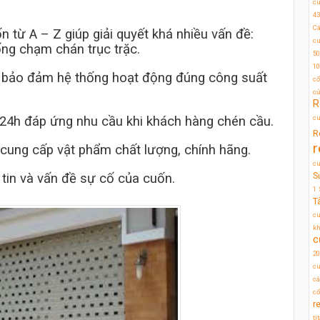
c
43
Cá
 từ A – Z giúp giải quyết khá nhiều vấn đề:
cu
ống chạm chán trục trặc.
50
10
ỳ bảo đảm hệ thống hoạt động đúng công suất
cổ
c
R
cu
g 24h đáp ứng nhu cầu khi khách hàng chén cầu.
R
r
, cung cấp vật phẩm chất lượng, chính hãng.
c
S
tin và vấn đề sự cố của cuốn.
1
T
cu
kh
c
20
cu
cá
cổ
r
ti