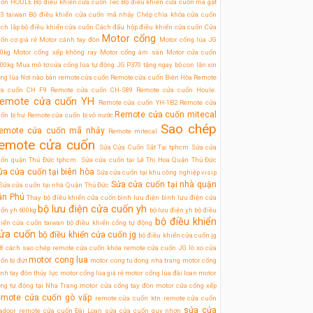
uốn HOULE
Bộ điều khiển cửa cuốn Tec
Bộ điều khiển cửa cuốn mã gạt
3 taiwan
Bộ điều khiển cửa cuốn mã nhảy
Chép chìa khóa cửa cuốn
ch lắp bộ điều khiển cửa cuốn
Cách đấu hộp điều khiển cửa cuốn
Cửa
Motor cổng
ốn cơ giá rẻ
Motor cánh tay đòn
Motor cổng lùa JG
0kg
Motor cổng xếp không ray
Motor cổng âm sàn
Motor cửa cuốn
00kg
Mua mô tơ cửa cổng lùa tự động JG P370 tặng ngay bộ con lăn xịn
ng lùa
Nơi nào bán remote cửa cuốn
Remote cửa cuốn Biên Hòa
Remote
ửa cuốn CH F9
Remote cửa cuốn CH-S89
Remote cửa cuốn Houle.
emote cửa cuốn YH
Remote cửa cuốn YH-1B2
Remote cửa
Remote cửa cuốn mitecal
ốn bị hư
Remote cửa cuốn bị vô nước
Sao chép
emote cửa cuốn mã nhảy
Remote mitecal
emote cửa cuốn
Sửa Cửa Cuốn Sắt Tại tphcm
Sửa cửa
uốn quận Thủ Đức tphcm.
Sửa cửa cuốn tại Lê Thị Hoa Quận Thủ Đức
ửa cửa cuốn tại biên hòa
Sửa cửa cuốn tại khu công nghiệp visip
Sửa cửa cuốn tại nhà quận
Sửa cửa cuốn tại nhà Quận Thủ Đức
ân Phú
Thay bộ điều khiển cửa cuốn
bình lưu điện
bình lưu điện cửa
bộ lưu điện cửa cuốn yh
ốn yh 600kg
bộ lưu điện ỵh
bộ điều
bộ điều khiển
iển cửa cuốn taiwan
bộ điều khiển cổng tự động
ửa cuốn
bộ điều khiển cửa cuốn jg
bộ điều khiển cửa cuốn jg
8
cách sao chép remote cửa cuốn
khóa remote cửa cuốn JG
lò xo cửa
motor cong lua
ốn bị đứt
motor cong tu dong nha trang
motor cổng
nh tay đòn thủy lực
motor cổng lùa giá rẻ
motor cổng lùa đài loan
motor
ng tự động tại Nha Trang
motor cửa cổng tay đòn
motor cửa cổng xếp
emote cửa cuốn gò vấp
remote cửa cuốn ktn
remote cửa cuốn
sửa cửa
tadoor
remote cửa cuốn Đài Loan
sửa cửa cuốn quy nhơn