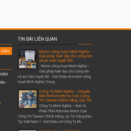
TIN BÀI LIÊN QUAN
Motor cổng trượt Minh Nghĩa –
Giải pháp hiện đại cho cổng lớn
và an toàn tuyệt đối
Motor cổng trượt Minh Nghĩa –
Giải pháp hiện đại cho cổng lớn
 DỰNG
và an toàn tuyệt đối Giới thiệu về motor cổng
trượt Minh Nghĩa Trong...
iểu -
Công Ty Minh Nghĩa – Chuyên
Bán Remote Motor Cửa Cổng
YH Taiwan Chính Hãng, Giá Tốt
m
Công Ty Minh Nghĩa – Đơn Vị
Phân Phối Remote Motor Cửa
Cổng YH Taiwan Chính Hãng, Uy Tín Hàng Đầu
Tại Việt Nam 1. Giới thiệu về Công Ty Mi...