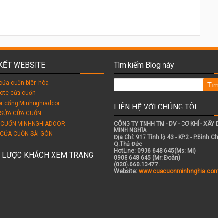
 KẾT WEBSITE
Tìm kiếm Blog này
cửa cuốn biên hòa
ote cửa cuốn
r cổng Minhnghiadoor
LIÊN HỆ VỚI CHÚNG TÔI
 SỬA CỬA CUỐN
 CUỐN MINHNGHIADOOR
CÔNG TY TNHH TM - DV - CƠ KHÍ - XÂY
MINH NGHĨA
 CỬA CUỐN SÀI GÒN
Địa Chỉ: 917 Tỉnh lộ 43 - KP.2 - P.Bình Ch
Q.Thủ Đức
HotLine: 0906 648 645(Ms: Mi)
 LƯỢC KHÁCH XEM TRANG
0908 648 645 (Mr: Đoàn)
(028).668.13477.
Website:
www.cuacuonminhnghia.co