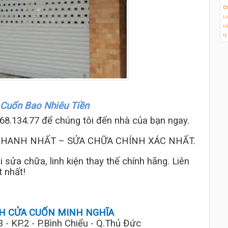
c
Li
cử
lý
Cuốn Bao Nhiêu Tiền
68.134.77 để chúng tôi đến nhà của bạn ngay.
NHANH NHẤT – SỬA CHỮA CHÍNH XÁC NHẤT.
sửa chữa, linh kiện thay thế chính hãng. Liên
t nhất!
H CỬA CUỐN MINH NGHĨA
3 - KP.2 - P.Bình Chiểu - Q.Thủ Đức