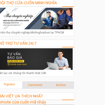
ĐỘI THỢ CỬA CUỐN MINH NGHĨA
hóm thợ chuyên nghiệp Minhnghiadoor tại TPHCM.
HỔ TRỢ TƯ VẤN 24/7
iên lạc với chúng tôi nhanh nhất 24h.
Populars
Comments
Archive
BÀI VIẾT ƯA THÍCH NHẤT
emote cửa cuốn mã nhảy