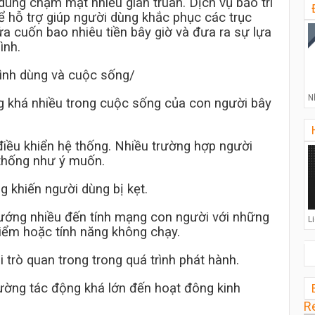
dùng chạm mặt nhiều gian truân. Dịch vụ bảo trì
để hỗ trợ giúp người dùng khắc phục các trục
a cuốn bao nhiêu tiền
bây giờ và đưa ra sự lựa
ình.
ình dùng và cuộc sống/
N
g khá nhiều trong cuộc sống của con người bây
điều khiển hệ thống. Nhiều trường hợp người
thống như ý muốn.
 khiến người dùng bị kẹt.
hướng nhiều đến tính mạng con người với những
L
hiểm hoặc tính năng không chạy.
trò quan trong trong quá trình phát hành.
ường tác động khá lớn đến hoạt đông kinh
R