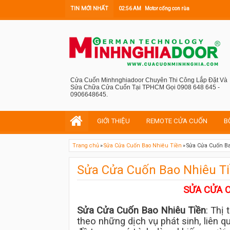
TIN MỚI NHẤT
02:56 AM
Motor cổng con rùa
Cửa Cuốn Minhnghiadoor Chuyên Thi Công Lắp Đặt Và
Sửa Chữa Cửa Cuốn Tại TPHCM Gọi 0908 648 645 -
0906648645.
GIỚI THIỆU
REMOTE CỬA CUỐN
B
Trang chủ
»
Sửa Cửa Cuốn Bao Nhiêu Tiền
»
Sửa Cửa Cuốn Ba
Sửa Cửa Cuốn Bao Nhiêu T
SỬA CỬA 
Sửa Cửa Cuốn Bao Nhiêu Tiền
: Thị
theo những dịch vụ phát sinh, liên 