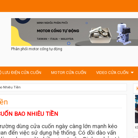
Phân phối motor cổng tự động
Ộ LƯU ĐIỆN CỬA CUỐN
MOTOR CỬA CUỐN
VIDEO CỬA CUỐN
o Nhiêu Tiền
iền
CUỐN BAO NHIÊU TIỀN
 trường dùng cửa cuốn ngày càng lớn mạnh kéo
K
quan đến việc sử dụng hệ thống. Có dồi dào vấn