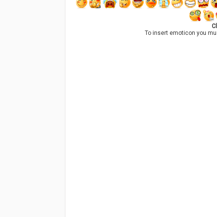
Cl
To insert emoticon you mu