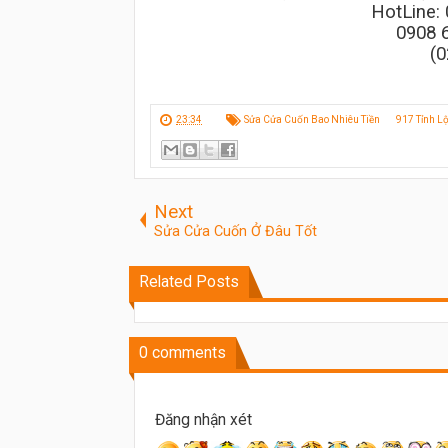
HotLine:
0908 
(0
23:34
Sửa Cửa Cuốn Bao Nhiêu Tiền
917 Tỉnh Lộ
Next
Sửa Cửa Cuốn Ở Đâu Tốt
Related Posts
0
comments
Đăng nhận xét