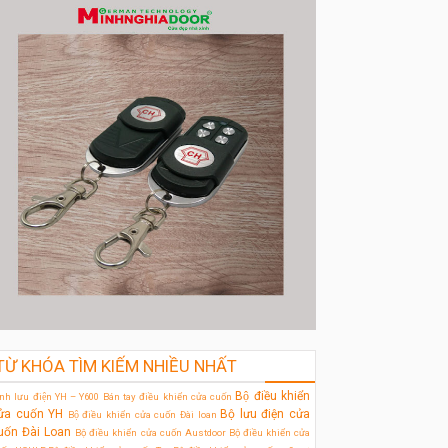
TỪ KHÓA TÌM KIẾM NHIỀU NHẤT
Bộ điều khiển
̀nh lưu điện YH – Y600
Bán tay điều khiển cửa cuốn
ửa cuốn YH
Bộ lưu điện cửa
Bộ điều khiển cửa cuốn Đài loan
uốn Đài Loan
Bộ điều khiển cửa cuốn Austdoor
Bộ điều khiển cửa