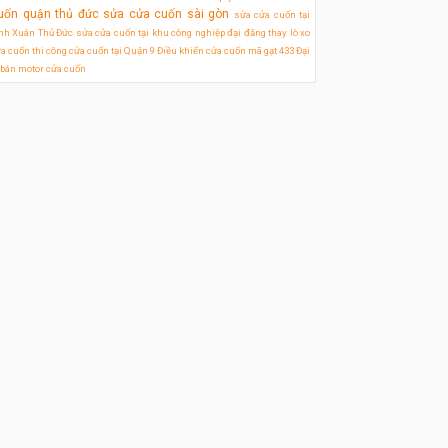
uốn quận thủ đức
sửa cửa cuốn sài gòn
sửa cửa cuốn tại
nh Xuân Thủ Đức
sửa cửa cuốn tại khu công nghiệp đại đăng
thay lò xo
a cuốn
thi công cửa cuốn tại Quận 9
Điều khiển cửa cuốn mã gạt 433
Đại
 bán motor cửa cuốn