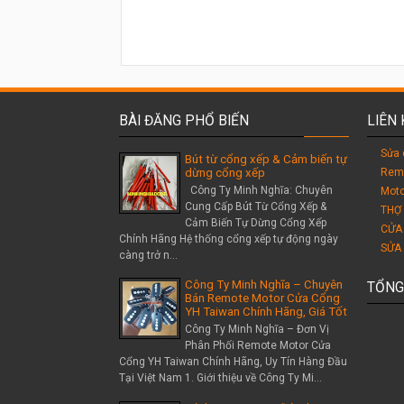
BÀI ĐĂNG PHỔ BIẾN
LIÊN
Sửa 
Bút từ cổng xếp & Cảm biến tự
Rem
dừng cổng xếp
Công Ty Minh Nghĩa: Chuyên
Moto
Cung Cấp Bút Từ Cổng Xếp &
THỢ
Cảm Biến Tự Dừng Cổng Xếp
CỬA
Chính Hãng Hệ thống cổng xếp tự động ngày
SỬA
càng trở n...
Công Ty Minh Nghĩa – Chuyên
TỔNG
Bán Remote Motor Cửa Cổng
YH Taiwan Chính Hãng, Giá Tốt
Công Ty Minh Nghĩa – Đơn Vị
Phân Phối Remote Motor Cửa
Cổng YH Taiwan Chính Hãng, Uy Tín Hàng Đầu
Tại Việt Nam 1. Giới thiệu về Công Ty Mi...