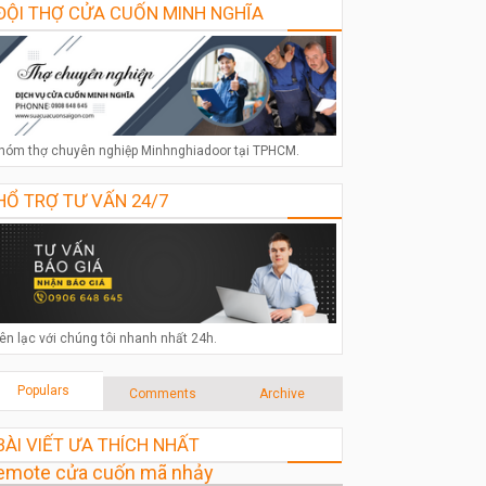
ĐỘI THỢ CỬA CUỐN MINH NGHĨA
hóm thợ chuyên nghiệp Minhnghiadoor tại TPHCM.
HỔ TRỢ TƯ VẤN 24/7
iên lạc với chúng tôi nhanh nhất 24h.
Populars
Comments
Archive
BÀI VIẾT ƯA THÍCH NHẤT
emote cửa cuốn mã nhảy