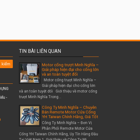
TIN BÀI LIÊN QUAN
Motor cổng trượt Minh Nghĩa –
Giải pháp hiện đại cho cổng lớn
và an toàn tuyệt đối
Motor cổng trượt Minh Nghĩa –
Giải pháp hiện đại cho cổng lớn
 DỰNG
và an toàn tuyệt đối Giới thiệu về motor cổng
trượt Minh Nghĩa Trong...
iểu -
Công Ty Minh Nghĩa – Chuyên
Bán Remote Motor Cửa Cổng
YH Taiwan Chính Hãng, Giá Tốt
m
Công Ty Minh Nghĩa – Đơn Vị
Phân Phối Remote Motor Cửa
Cổng YH Taiwan Chính Hãng, Uy Tín Hàng Đầu
Tại Việt Nam 1. Giới thiệu về Công Ty Mi...