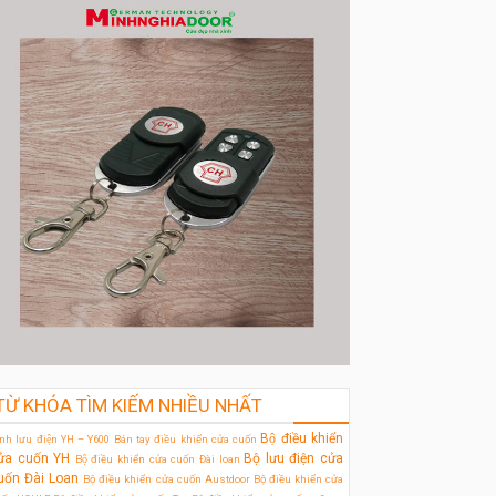
TỪ KHÓA TÌM KIẾM NHIỀU NHẤT
Bộ điều khiển
̀nh lưu điện YH – Y600
Bán tay điều khiển cửa cuốn
ửa cuốn YH
Bộ lưu điện cửa
Bộ điều khiển cửa cuốn Đài loan
uốn Đài Loan
Bộ điều khiển cửa cuốn Austdoor
Bộ điều khiển cửa