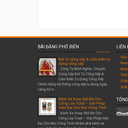
BÀI ĐĂNG PHỔ BIẾN
LIÊN
Sửa 
Bút từ cổng xếp & Cảm biến tự
Rem
dừng cổng xếp
Công Ty Minh Nghĩa: Chuyên
Moto
Cung Cấp Bút Từ Cổng Xếp &
THỢ
Cảm Biến Tự Dừng Cổng Xếp
CỬA
Chính Hãng Hệ thống cổng xếp tự động ngày
SỬA
càng trở n...
Bánh Xe Xoay 360 Độ Cho
TỔNG
Cổng Lùa Trượt – Giải Pháp
Hiện Đại Cho Mọi Công Trình
Bánh Xe Xoay 360 Độ Cho
Cổng Lùa Trượt – Giải Pháp Hiện
Đại Cho Mọi Công Trình Khám phá bánh xe