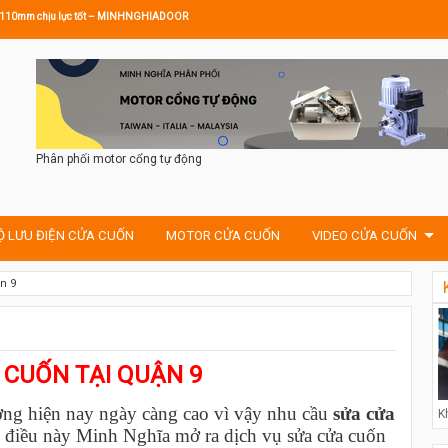
ước 110mm chịu lực tốt – MINHNGHIADOOR
Phân phối motor cổng tự động
Ộ LƯU ĐIỆN CỬA CUỐN
MOTOR CỬA CUỐN
VIDEO CỬA CUỐN
n 9
 CUỐN TẠI QUẬN 9
ờng hiện nay ngày càng cao vì vậy nhu cầu
sửa cửa
K
c điều này Minh Nghĩa mở ra dịch vụ sửa cửa cuốn