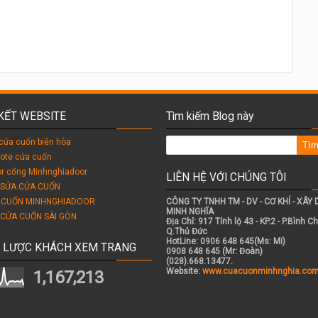
 KẾT WEBSITE
Tìm kiếm Blog này
cửa cuốn biên hòa
ote cửa cuốn
r cổng Minhnghiadoor
LIÊN HỆ VỚI CHÚNG TÔI
 SỬA CỬA CUỐN
 CUỐN MINHNGHIADOOR
CÔNG TY TNHH TM - DV - CƠ KHÍ - XÂY
MINH NGHĨA
 CỬA CUỐN SÀI GÒN
Địa Chỉ: 917 Tỉnh lộ 43 - KP.2 - P.Bình Ch
Q.Thủ Đức
HotLine: 0906 648 645(Ms: Mi)
 LƯỢC KHÁCH XEM TRANG
0908 648 645 (Mr: Đoàn)
(028).668.13477.
Website:
www.cuacuonminhnghia.co
1,167,213