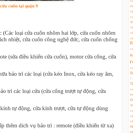
c
cửa cuốn tại quận 9
43
Cá
cu
50
10
 (Các loại cửa cuốn nhôm hai lớp, cửa cuốn nhôm
cổ
cách nhiệt, cửa cuốn công nghệ đức, cửa cuốn chống
c
R
cu
R
ote (sửa điều khiển cửa cuốn), motor cửa cổng, cửa
r
c
a bảo trì các loại (cửa kéo Inox, cửa kéo ray âm,
S
1
T
cu
 trì các loại cửa (cửa cổng trượt tự động, cửa
kh
c
20
 kính tự động, cửa kính trượt, cửa tự động dùng
cu
cá
cổ
 thêm dich vụ bảo trì : remote (điều khiển từ xa)
r
ng…
ti