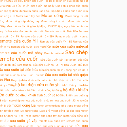
uốn HOULE
Bộ điều khiển cửa cuốn Tec
Bộ điều khiển cửa cuốn mã gạt
3 taiwan
Bộ điều khiển cửa cuốn mã nhảy
Chép chìa khóa cửa cuốn
ch lắp bộ điều khiển cửa cuốn
Cách đấu hộp điều khiển cửa cuốn
Cửa
Motor cổng
ốn cơ giá rẻ
Motor cánh tay đòn
Motor cổng lùa JG
0kg
Motor cổng xếp không ray
Motor cổng âm sàn
Motor cửa cuốn
00kg
Mua mô tơ cửa cổng lùa tự động JG P370 tặng ngay bộ con lăn xịn
ng lùa
Nơi nào bán remote cửa cuốn
Remote cửa cuốn Biên Hòa
Remote
ửa cuốn CH F9
Remote cửa cuốn CH-S89
Remote cửa cuốn Houle.
emote cửa cuốn YH
Remote cửa cuốn YH-1B2
Remote cửa
Remote cửa cuốn mitecal
ốn bị hư
Remote cửa cuốn bị vô nước
Sao chép
emote cửa cuốn mã nhảy
Remote mitecal
emote cửa cuốn
Sửa Cửa Cuốn Sắt Tại tphcm
Sửa cửa
uốn quận Thủ Đức tphcm.
Sửa cửa cuốn tại Lê Thị Hoa Quận Thủ Đức
ửa cửa cuốn tại biên hòa
Sửa cửa cuốn tại khu công nghiệp visip
Sửa cửa cuốn tại nhà quận
Sửa cửa cuốn tại nhà Quận Thủ Đức
ân Phú
Thay bộ điều khiển cửa cuốn
bình lưu điện
bình lưu điện cửa
bộ lưu điện cửa cuốn yh
ốn yh 600kg
bộ lưu điện ỵh
bộ điều
bộ điều khiển
iển cửa cuốn taiwan
bộ điều khiển cổng tự động
ửa cuốn
bộ điều khiển cửa cuốn jg
bộ điều khiển cửa cuốn jg
8
cách sao chép remote cửa cuốn
khóa remote cửa cuốn JG
lò xo cửa
motor cong lua
ốn bị đứt
motor cong tu dong nha trang
motor cổng
nh tay đòn thủy lực
motor cổng lùa giá rẻ
motor cổng lùa đài loan
motor
ng tự động tại Nha Trang
motor cửa cổng tay đòn
motor cửa cổng xếp
emote cửa cuốn gò vấp
remote cửa cuốn ktn
remote cửa cuốn
sửa cửa
tadoor
remote cửa cuốn Đài Loan
sửa cửa cuốn quy nhơn