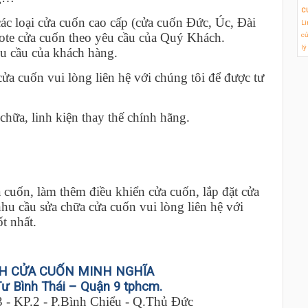
c
các loại cửa cuốn cao cấp (cửa cuốn Đức, Úc, Đài
Li
mote cửa cuốn theo yêu cầu của Quý Khách.
cử
lý
êu cầu của khách hàng.
a cuốn vui lòng liên hệ với chúng tôi để được tư
chữa, linh kiện thay thế chính hãng.
 cuốn, làm thêm điều khiển cửa cuốn, lắp đặt cửa
u cầu sửa chữa cửa cuốn vui lòng liên hệ với
t nhất.
H CỬA CUỐN MINH NGHĨA
Tư Bình Thái – Quận 9 tphcm.
3 - KP.2 - P.Bình Chiểu - Q.Thủ Đức