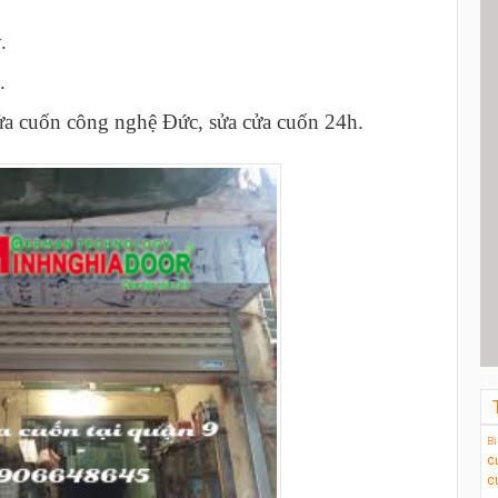
.
.
ửa cuốn công nghệ Đức, sửa cửa cuốn 24h.
Bi
c
c