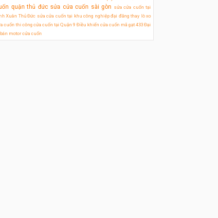
uốn quận thủ đức
sửa cửa cuốn sài gòn
sửa cửa cuốn tại
nh Xuân Thủ Đức
sửa cửa cuốn tại khu công nghiệp đại đăng
thay lò xo
a cuốn
thi công cửa cuốn tại Quận 9
Điều khiển cửa cuốn mã gạt 433
Đại
 bán motor cửa cuốn