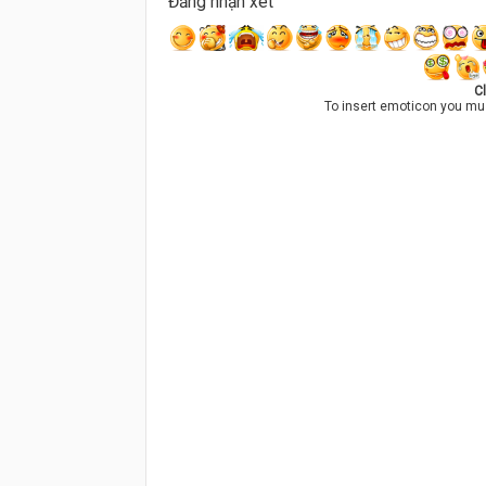
Đăng nhận xét
Cl
To insert emoticon you mu