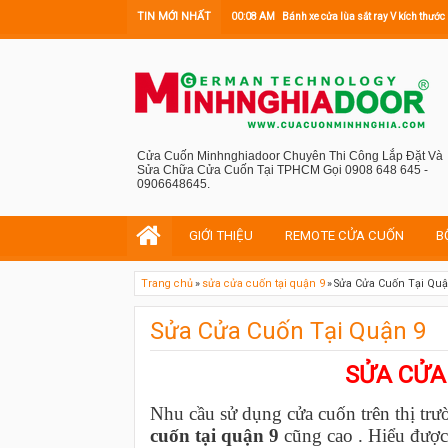
TIN MỚI NHẤT
00:08 AM
Bánh xe cửa lùa sắt ray V kích th
Cửa Cuốn Minhnghiadoor Chuyên Thi Công Lắp Đặt Và
Sửa Chữa Cửa Cuốn Tại TPHCM Gọi 0908 648 645 -
0906648645.
GIỚI THIỆU
REMOTE CỬA CUỐN
B
Trang chủ
»
sửa cửa cuốn tại quận 9
»
Sửa Cửa Cuốn Tại Quậ
Sửa Cửa Cuốn Tại Quận 9
SỬA CỬA
Nhu cầu sử dụng cửa cuốn trên thị trư
cuốn
tại quận 9
cũng cao . Hiểu đượ