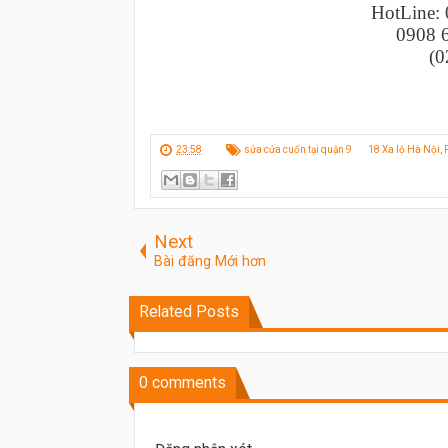
HotLine:
0908 
(0
23:58
sửa cửa cuốn tại quận 9
18 Xa lộ Hà Nội,
Next
Bài đăng Mới hơn
Related Posts
0
comments