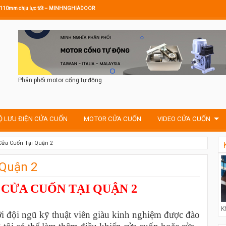
ước 110mm chịu lực tốt – MINHNGHIADOOR
Phân phối motor cổng tự động
Ộ LƯU ĐIỆN CỬA CUỐN
MOTOR CỬA CUỐN
VIDEO CỬA CUỐN
ửa Cuốn Tại Quận 2
Quận 2
CỬA CUỐN TẠI QUẬN 2
K
 đội ngũ kỹ thuật viên giàu kinh nghiệm được đào