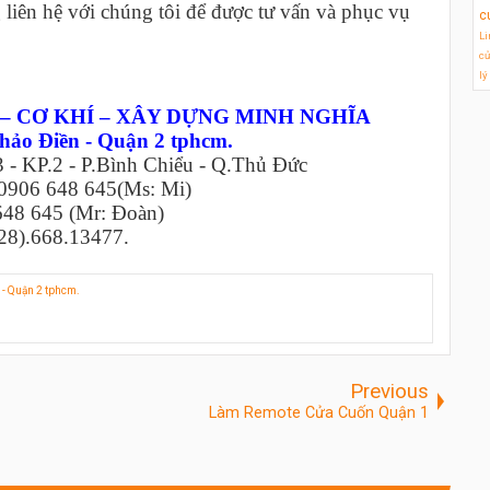
 liên hệ với chúng tôi để được tư vấn và phục vụ
c
Li
cử
lý
– CƠ KHÍ – XÂY DỰNG MINH NGHĨA
hảo Điền - Quận 2 tphcm.
3 - KP.2 - P.Bình Chiểu - Q.Thủ Đức
 0906 648 645(Ms: Mi)
648 645 (Mr: Đoàn)
28).668.13477.
 - Quận 2 tphcm.
Previous
Làm Remote Cửa Cuốn Quận 1