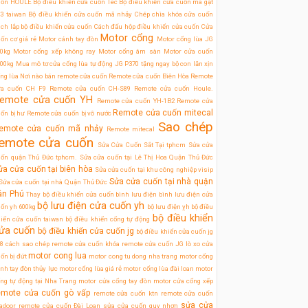
uốn HOULE
Bộ điều khiển cửa cuốn Tec
Bộ điều khiển cửa cuốn mã gạt
3 taiwan
Bộ điều khiển cửa cuốn mã nhảy
Chép chìa khóa cửa cuốn
ch lắp bộ điều khiển cửa cuốn
Cách đấu hộp điều khiển cửa cuốn
Cửa
Motor cổng
ốn cơ giá rẻ
Motor cánh tay đòn
Motor cổng lùa JG
0kg
Motor cổng xếp không ray
Motor cổng âm sàn
Motor cửa cuốn
00kg
Mua mô tơ cửa cổng lùa tự động JG P370 tặng ngay bộ con lăn xịn
ng lùa
Nơi nào bán remote cửa cuốn
Remote cửa cuốn Biên Hòa
Remote
ửa cuốn CH F9
Remote cửa cuốn CH-S89
Remote cửa cuốn Houle.
emote cửa cuốn YH
Remote cửa cuốn YH-1B2
Remote cửa
Remote cửa cuốn mitecal
ốn bị hư
Remote cửa cuốn bị vô nước
Sao chép
emote cửa cuốn mã nhảy
Remote mitecal
emote cửa cuốn
Sửa Cửa Cuốn Sắt Tại tphcm
Sửa cửa
uốn quận Thủ Đức tphcm.
Sửa cửa cuốn tại Lê Thị Hoa Quận Thủ Đức
ửa cửa cuốn tại biên hòa
Sửa cửa cuốn tại khu công nghiệp visip
Sửa cửa cuốn tại nhà quận
Sửa cửa cuốn tại nhà Quận Thủ Đức
ân Phú
Thay bộ điều khiển cửa cuốn
bình lưu điện
bình lưu điện cửa
bộ lưu điện cửa cuốn yh
ốn yh 600kg
bộ lưu điện ỵh
bộ điều
bộ điều khiển
iển cửa cuốn taiwan
bộ điều khiển cổng tự động
ửa cuốn
bộ điều khiển cửa cuốn jg
bộ điều khiển cửa cuốn jg
8
cách sao chép remote cửa cuốn
khóa remote cửa cuốn JG
lò xo cửa
motor cong lua
ốn bị đứt
motor cong tu dong nha trang
motor cổng
nh tay đòn thủy lực
motor cổng lùa giá rẻ
motor cổng lùa đài loan
motor
ng tự động tại Nha Trang
motor cửa cổng tay đòn
motor cửa cổng xếp
emote cửa cuốn gò vấp
remote cửa cuốn ktn
remote cửa cuốn
sửa cửa
tadoor
remote cửa cuốn Đài Loan
sửa cửa cuốn quy nhơn