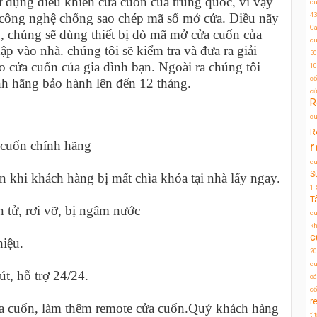
sử dụng điều khiển cửa cuốn của trung quốc, vì vậy
c
 công nghệ chống sao chép mã số mở cửa. Điều nãy
43
Cá
, chúng sẽ dùng thiết bị dò mã mở cửa cuốn của
cu
p vào nhà. chúng tôi sẽ kiểm tra và đưa ra giải
50
 cửa cuốn của gia đình bạn. Ngoài ra chúng tôi
10
cổ
nh hãng bảo hành lên đến 12 tháng.
c
R
cu
R
a cuốn chính hãng
r
c
S
n khi khách hàng bị mất chìa khóa tại nhà lấy ngay.
1
T
n tử, rơi vỡ, bị ngâm nước
cu
kh
c
hiệu.
20
cu
t, hỗ trợ 24/24.
cá
cổ
r
ửa cuốn, làm thêm remote cửa cuốn.Quý khách hàng
ti