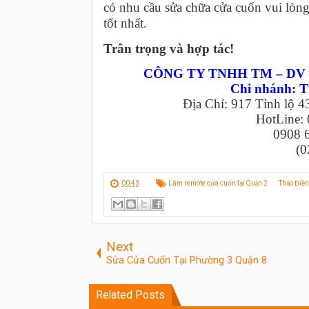
có nhu cầu sửa chữa cửa cuốn vui lòng
tốt nhất.
Trân trọng và hợp tác!
CÔNG TY TNHH TM – DV 
Chi nhánh: T
Địa Chỉ: 917 Tỉnh lộ 4
HotLine:
0908 
(0
00:43
Làm remote cửa cuốn tại Quận 2
Thảo Điền
Next
Sửa Cửa Cuốn Tại Phường 3 Quận 8
Related Posts