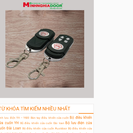
TỪ KHÓA TÌM KIẾM NHIỀU NHẤT
Bộ điều khiển
̀nh lưu điện YH – Y600
Bán tay điều khiển cửa cuốn
ửa cuốn YH
Bộ lưu điện cửa
Bộ điều khiển cửa cuốn Đài loan
uốn Đài Loan
Bộ điều khiển cửa cuốn Austdoor
Bộ điều khiển cửa