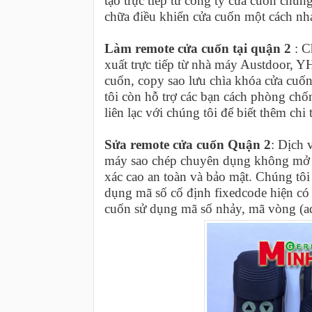
tạo trực tiếp từ công ty cửa cuốn chún
chữa điều khiển cửa cuốn một cách nh
Làm remote cửa cuốn tại quận 2
: C
xuất trực tiếp từ nhà máy Austdoor, Y
cuốn, copy sao lưu chìa khóa cửa cuốn
tôi còn hỗ trợ các bạn cách phòng ch
liên lạc với chúng tôi để biết thêm chi t
Sửa remote cửa cuốn Quận 2
: Dịch 
máy sao chép chuyên dụng không mở đ
xác cao an toàn và bảo mật. Chúng tôi 
dụng mã số cố định fixedcode hiện có t
cuốn sử dụng mã số nhảy, mã vòng (ad