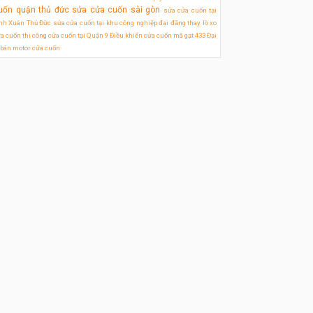
uốn quận thủ đức
sửa cửa cuốn sài gòn
sửa cửa cuốn tại
nh Xuân Thủ Đức
sửa cửa cuốn tại khu công nghiệp đại đăng
thay lò xo
a cuốn
thi công cửa cuốn tại Quận 9
Điều khiển cửa cuốn mã gạt 433
Đại
 bán motor cửa cuốn