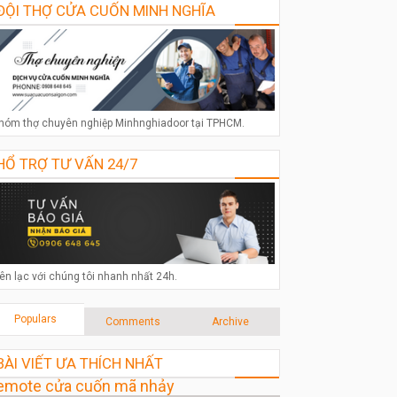
ĐỘI THỢ CỬA CUỐN MINH NGHĨA
hóm thợ chuyên nghiệp Minhnghiadoor tại TPHCM.
HỔ TRỢ TƯ VẤN 24/7
iên lạc với chúng tôi nhanh nhất 24h.
Populars
Comments
Archive
BÀI VIẾT ƯA THÍCH NHẤT
emote cửa cuốn mã nhảy