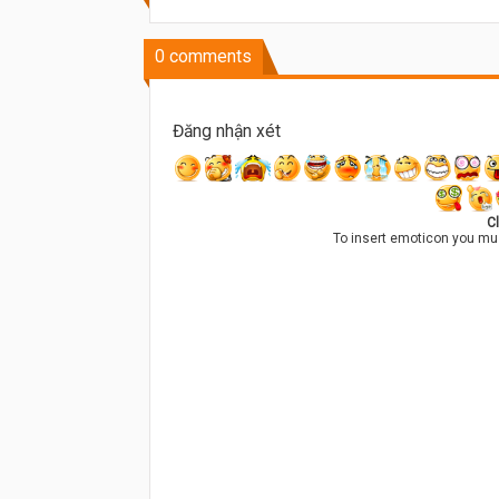
0
comments
Đăng nhận xét
Cl
To insert emoticon you mu