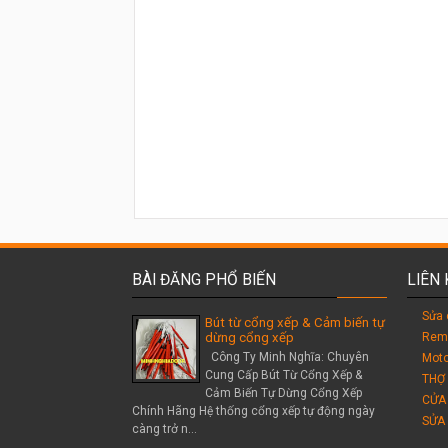
BÀI ĐĂNG PHỔ BIẾN
LIÊN
Sửa 
Bút từ cổng xếp & Cảm biến tự
Rem
dừng cổng xếp
Công Ty Minh Nghĩa: Chuyên
Moto
Cung Cấp Bút Từ Cổng Xếp &
THỢ
Cảm Biến Tự Dừng Cổng Xếp
CỬA
Chính Hãng Hệ thống cổng xếp tự động ngày
SỬA
càng trở n...