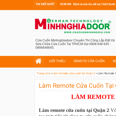
TIN MỚI NHẤT
00:08 AM
Bánh xe cửa lùa sắt ray V kích th
Cửa Cuốn Minhnghiadoor Chuyên Thi Công Lắp Đặt Và
Sửa Chữa Cửa Cuốn Tại TPHCM Gọi 0908 648 645 -
0906648645.
GIỚI THIỆU
REMOTE CỬA CUỐN
B
Trang chủ
»
Làm remote cửa cuốn tại Quận 2
»
Làm Remote C
Làm Remote Cửa Cuốn Tại 
LÀM REMOTE 
Làm remote cửa cuốn tại Quận 2
Với