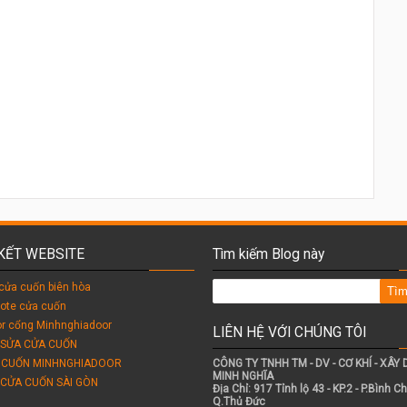
 KẾT WEBSITE
Tìm kiếm Blog này
cửa cuốn biên hòa
ote cửa cuốn
r cổng Minhnghiadoor
LIÊN HỆ VỚI CHÚNG TÔI
 SỬA CỬA CUỐN
 CUỐN MINHNGHIADOOR
CÔNG TY TNHH TM - DV - CƠ KHÍ - XÂY
MINH NGHĨA
 CỬA CUỐN SÀI GÒN
Địa Chỉ: 917 Tỉnh lộ 43 - KP.2 - P.Bình Ch
Q.Thủ Đức