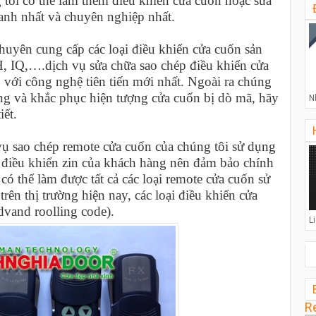
g tôi có thể làm thêm điều khiển cửa cuốn hoặc sửa
anh nhất và chuyên nghiệp nhất.
huyên cung cấp các loại điều khiển cửa cuốn sản
H, IQ,….dịch vụ sửa chữa sao chép điều khiển cửa
 với công nghệ tiên tiến mới nhất. Ngoài ra chúng
ống và khắc phục hiện tượng cửa cuốn bị dò mã, hãy
N
iết.
vụ sao chép remote cửa cuốn của chúng tôi sử dụng
iều khiển zin của khách hàng nên đảm bảo chính
có thể làm được tất cả các loại remote cửa cuốn sử
rên thị trường hiện nay, các loại điều khiển cửa
vand roolling code).
L
R