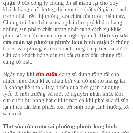
quận 9
của công ty chúng tôi sẽ mang lại cho quý
khách hàng chất lượng dịch vụ tốt nhất với giá cả cạnh
tranh nhất trên thị trường sửa chữa cửa cuốn hiện nay.
Chúng tôi đảm bảo sẽ mang lại cho quý khách hàng
những sản phẩm chất lượng nhất cùng dịch vụ khắc
phục sự cố cửa cuốn chuyên nghiệp nhất.
Dịch vụ sửa
cửa cuốn tại phường phước long bình quận 9
chúng
tôi có văn phòng và chi nhánh rộng khắp trên cả nước.
Chỉ cần khách hàng cần thì bất cứ nơi đâu chúng tôi
cũng có mặt.
Ngày nay khi
cửa cuốn
đang sử dụng rộng rãi cho
nhiều mục đích khác nhau bởi vai tró mà nó mang lai
là không hề nhỏ . Tuy nhiên qua thời gian sử dụng
,yếu tố môi trường và một số nguyên nhân khác làm
cửa cuốn hư hỏng bất cứ lúc nào có khi phải sửa đi sửa
lại nhiều lần làm phiền toái tới sinh hoạt ,ảnh hưởng tới
sản xuất.
Thợ sửa cửa cuốn tại phường phước long bình
quận 9 tphcm
là đơn vị luôn đi đầu trong lĩnh vực sửa