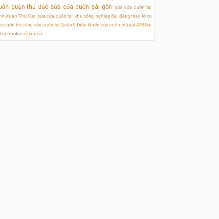
uốn quận thủ đức
sửa cửa cuốn sài gòn
sửa cửa cuốn tại
nh Xuân Thủ Đức
sửa cửa cuốn tại khu công nghiệp đại đăng
thay lò xo
a cuốn
thi công cửa cuốn tại Quận 9
Điều khiển cửa cuốn mã gạt 433
Đại
 bán motor cửa cuốn