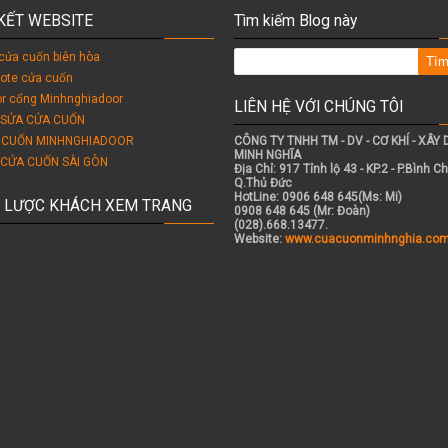
 KẾT WEBSITE
Tìm kiếm Blog này
cửa cuốn biên hòa
ote cửa cuốn
r cổng Minhnghiadoor
LIÊN HỆ VỚI CHÚNG TÔI
 SỬA CỬA CUỐN
 CUỐN MINHNGHIADOOR
CÔNG TY TNHH TM - DV - CƠ KHÍ - XÂY
MINH NGHĨA
 CỬA CUỐN SÀI GÒN
Địa Chỉ: 917 Tỉnh lộ 43 - KP.2 - P.Bình Ch
Q.Thủ Đức
HotLine: 0906 648 645(Ms: Mi)
 LƯỢC KHÁCH XEM TRANG
0908 648 645 (Mr: Đoàn)
(028).668.13477.
Website:
www.cuacuonminhnghia.co