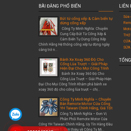
BÀI ĐĂNG PHỔ BIẾN
LIÊN
Sửa 
Bút từ cổng xếp & Cảm biến tự
Rem
dừng cổng xếp
Công Ty Minh Nghĩa: Chuyên
Moto
Cung Cấp Bút Từ Cổng Xếp &
THỢ
Cảm Biến Tự Dừng Cổng Xếp
CỬA
Chính Hãng Hệ thống cổng xếp tự động ngày
SỬA
càng trở n...
Bánh Xe Xoay 360 Độ Cho
TỔNG
Cổng Lùa Trượt – Giải Pháp
Hiện Đại Cho Mọi Công Trình
Bánh Xe Xoay 360 Độ Cho
Cổng Lùa Trượt – Giải Pháp Hiện
Đại Cho Mọi Công Trình Khám phá bánh xe
xoay 360 độ cho cổng lùa trượt – chị...
Công Ty Minh Nghĩa – Chuyên
Bán Remote Motor Cửa Cổng
YH Taiwan Chính Hãng, Giá Tốt
Công Ty Minh Nghĩa – Đơn Vị
Phân Phối Remote Motor Cửa
Cổng YH Taiwan Chính Hãng, Uy Tín Hàng Đầu
Tại Việt Nam 1. Giới thiệu về Công Ty Mi...