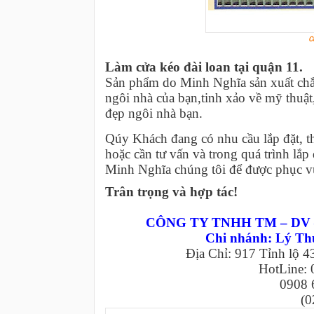
C
Làm cửa kéo đài loan tại quận 11.
Sản phẩm do Minh Nghĩa sản xuất chắ
ngôi nhà của bạn,tinh xảo về mỹ thuậ
đẹp ngôi nhà bạn.
Qúy Khách đang có nhu cầu lắp đặt, th
hoặc cần tư vấn và trong quá trình lắ
Minh Nghĩa chúng tôi để được phục vụ
Trân trọng và hợp tác!
CÔNG TY TNHH TM – DV 
Chi nhánh: Lý T
Địa Chỉ: 917 Tỉnh lộ 4
HotLine:
0908 6
(0