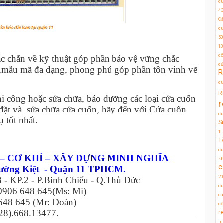
c
43
Cá
ửa kéo đài loan tại quận 11
cu
50
10
cổ
c chắn về kỹ thuật góp phần bảo vệ vững chắc
c
t,mẫu mã đa dạng, phong phú góp phần tôn vinh vẽ
R
cu
R
i công hoặc sửa chữa, bảo dưỡng các loại cửa cuốn
r
p đặt và sửa chữa cửa cuốn, hãy đến với Cửa cuốn
c
 tốt nhất.
S
1
T
cu
– CƠ KHÍ – XÂY DỰNG MINH NGHĨA
kh
c
hường Kiệt - Quận 11 TPHCM.
20
3 - KP.2 - P.Bình Chiểu - Q.Thủ Đức
cu
 0906 648 645(Ms: Mi)
cá
48 645 (Mr: Đoàn)
cổ
28).668.13477.
r
ti