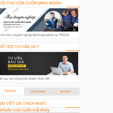
ĐỘI THỢ CỬA CUỐN MINH NGHĨA
hóm thợ chuyên nghiệp Minhnghiadoor tại TPHCM.
HỔ TRỢ TƯ VẤN 24/7
iên lạc với chúng tôi nhanh nhất 24h.
Populars
Comments
Archive
BÀI VIẾT ƯA THÍCH NHẤT
emote cửa cuốn mã nhảy