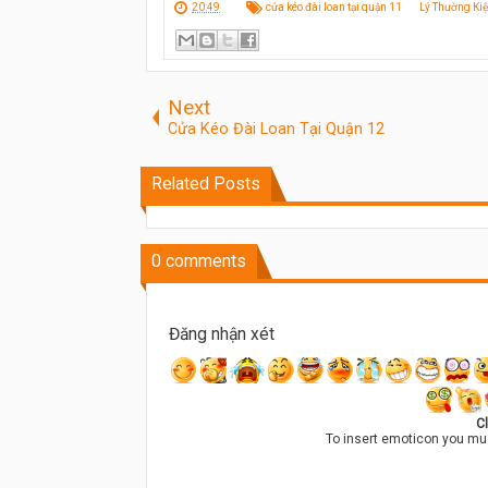
20:49
cửa kéo đài loan tại quận 11
Lý Thường Kiệ
Next
Cửa Kéo Đài Loan Tại Quận 12
Related Posts
0
comments
Đăng nhận xét
Cl
To insert emoticon you mu