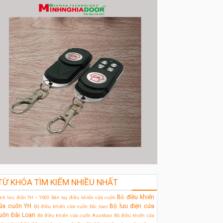
TỪ KHÓA TÌM KIẾM NHIỀU NHẤT
Bộ điều khiển
̀nh lưu điện YH – Y600
Bán tay điều khiển cửa cuốn
ửa cuốn YH
Bộ lưu điện cửa
Bộ điều khiển cửa cuốn Đài loan
uốn Đài Loan
Bộ điều khiển cửa cuốn Austdoor
Bộ điều khiển cửa