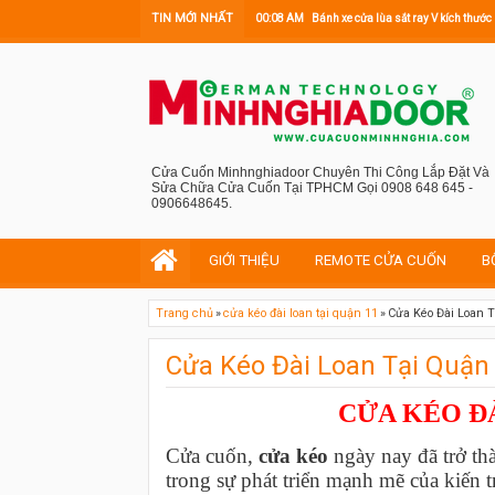
TIN MỚI NHẤT
00:08 AM
Bánh xe cửa lùa sắt ray V kích th
Cửa Cuốn Minhnghiadoor Chuyên Thi Công Lắp Đặt Và
Sửa Chữa Cửa Cuốn Tại TPHCM Gọi 0908 648 645 -
0906648645.
GIỚI THIỆU
REMOTE CỬA CUỐN
B
Trang chủ
»
cửa kéo đài loan tại quận 11
»
Cửa Kéo Đài Loan 
Cửa Kéo Đài Loan Tại Quận
CỬA KÉO ĐÀ
Cửa cuốn,
cửa kéo
ngày nay đã trở thà
trong sự phát triển mạnh mẽ của kiến t