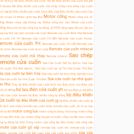
uốn HOULE
Bộ điều khiển cửa cuốn Tec
Bộ điều khiển cửa cuốn mã gạt
3 taiwan
Bộ điều khiển cửa cuốn mã nhảy
Chép chìa khóa cửa cuốn
ch lắp bộ điều khiển cửa cuốn
Cách đấu hộp điều khiển cửa cuốn
Cửa
Motor cổng
ốn cơ giá rẻ
Motor cánh tay đòn
Motor cổng lùa JG
0kg
Motor cổng xếp không ray
Motor cổng âm sàn
Motor cửa cuốn
00kg
Mua mô tơ cửa cổng lùa tự động JG P370 tặng ngay bộ con lăn xịn
ng lùa
Nơi nào bán remote cửa cuốn
Remote cửa cuốn Biên Hòa
Remote
ửa cuốn CH F9
Remote cửa cuốn CH-S89
Remote cửa cuốn Houle.
emote cửa cuốn YH
Remote cửa cuốn YH-1B2
Remote cửa
Remote cửa cuốn mitecal
ốn bị hư
Remote cửa cuốn bị vô nước
Sao chép
emote cửa cuốn mã nhảy
Remote mitecal
emote cửa cuốn
Sửa Cửa Cuốn Sắt Tại tphcm
Sửa cửa
uốn quận Thủ Đức tphcm.
Sửa cửa cuốn tại Lê Thị Hoa Quận Thủ Đức
ửa cửa cuốn tại biên hòa
Sửa cửa cuốn tại khu công nghiệp visip
Sửa cửa cuốn tại nhà quận
Sửa cửa cuốn tại nhà Quận Thủ Đức
ân Phú
Thay bộ điều khiển cửa cuốn
bình lưu điện
bình lưu điện cửa
bộ lưu điện cửa cuốn yh
ốn yh 600kg
bộ lưu điện ỵh
bộ điều
bộ điều khiển
iển cửa cuốn taiwan
bộ điều khiển cổng tự động
ửa cuốn
bộ điều khiển cửa cuốn jg
bộ điều khiển cửa cuốn jg
8
cách sao chép remote cửa cuốn
khóa remote cửa cuốn JG
lò xo cửa
motor cong lua
ốn bị đứt
motor cong tu dong nha trang
motor cổng
nh tay đòn thủy lực
motor cổng lùa giá rẻ
motor cổng lùa đài loan
motor
ng tự động tại Nha Trang
motor cửa cổng tay đòn
motor cửa cổng xếp
emote cửa cuốn gò vấp
remote cửa cuốn ktn
remote cửa cuốn
sửa cửa
tadoor
remote cửa cuốn Đài Loan
sửa cửa cuốn quy nhơn