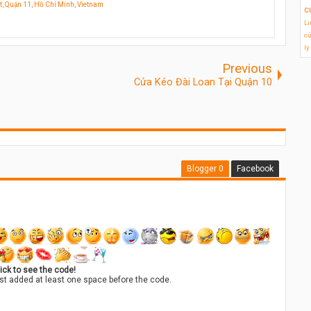
t, Quận 11, Hồ Chí Minh, Vietnam
c
Li
cử
lý
Previous
Cửa Kéo Đài Loan Tại Quận 10
Blogger
0
Facebook
ick to see the code!
st added at least one space before the code.