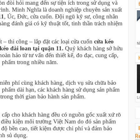
òn đòi hỏi mang đến sự tiện ích trong sử dụng và
trình. Minh Nghĩa là doanh nghiệp chuyên sản xuất
11
, Úc, Đức, cửa cuốn. Đội ngũ kỹ sư, công nhân
ng đánh giá có kỹ thuật tốt, tinh thần trách nhiệm
 – thi công – lắp đặt các loại cửa cuốn
cửa
kéo
N
kéo đài loan tại quận 11.
Quý khách hàng sở hửu
oàn hảo từ tư vấn đến thiết kế, đo đạc, cung cấp,
ản phẩm trong nhiều năm.
ế miễn phí cùng khách hàng, dịch vụ sửa chữa bảo
ản phẩm dài hạn, các khách hàng sử dụng sản phẩm
 trong thời gian bảo hành sản phẩm.
L
g cấp cho khách hàng đều có nguồn gốc xuất xứ rõ
ới điều kiện môi trường Việt Nam do đó sản phẩm
độ bền cao, tiết kiệm được chi phí và đảm bảo
nh sủ dụng.
R