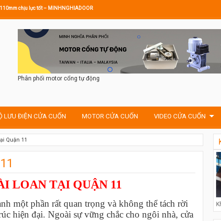
ước 110mm chịu lực tốt – MINHNGHIADOOR
Phân phối motor cổng tự động
Ộ LƯU ĐIỆN CỬA CUỐN
MOTOR CỬA CUỐN
VIDEO CỬA CUỐN
Tại Quận 11
 11
I LOAN TẠI QUẬN 11
nh một phần rất quan trọng và không thể tách rời
K
rúc hiện đại. Ngoài sự vững chắc cho ngôi nhà, cửa