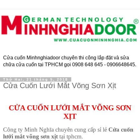
Cửa cuốn Minhnghiadoor chuyên thi công lắp đặt và sửa
chữa cửa cuốn tại TPHCM gọi 0908 648 645 - 0906648645.
Thứ Hai, 21 tháng 5, 2018
Cửa Cuốn Lưới Mắt Võng Sơn Xịt
CỬA CUỐN LƯỚI MẮT VÕNG SƠN
XỊT
Công ty Minh Nghĩa chuyên cung cấp sỉ lẻ
Cửa cuốn
lưới mắt võng sơn xịt
tại tphcm.