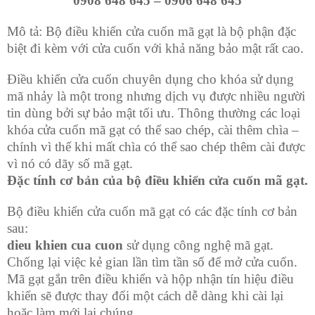
0908 648 645 – 0906 648 645
Mô tả: Bộ điều khiển cửa cuốn mã gạt là bộ phận đặc
biệt đi kèm với cửa cuốn với khả năng bảo mật rất cao.
Điều khiển cửa cuốn chuyên dụng cho khóa sử dụng
mã nhảy là một trong nhưng dịch vụ được nhiều người
tin dùng bởi sự bảo mật tối ưu. Thông thường các loại
khóa cửa cuốn mã gạt có thể sao chép, cài thêm chìa –
chính vì thế khi mất chìa có thể sao chép thêm cài được
vì nó có dãy số mã gạt.
Đặc tính cơ bản của bộ điều khiển cửa cuốn mã gạt.
Bộ điều khiển cửa cuốn mã gạt có các đặc tính cơ bản
sau:
dieu khien cua cuon
sử dụng công nghệ mã gạt.
Chống lại việc kẻ gian lần tìm tần số để mở cửa cuốn.
Mã gạt gắn trên điều khiển và hộp nhận tín hiệu điều
khiển sẽ được thay đổi một cách dễ dàng khi cài lại
hoặc làm mới lại chúng.