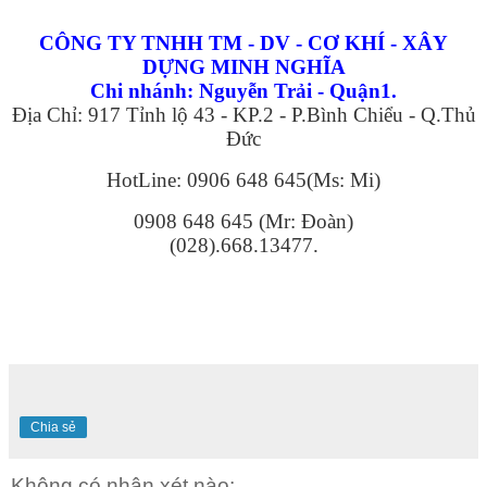
CÔNG TY TNHH TM - DV - CƠ KHÍ - XÂY
DỰNG MINH NGHĨA
Chi nhánh: Nguyễn Trải - Quận1.
Địa Chỉ: 917 Tỉnh lộ 43 - KP.2 - P.Bình Chiểu - Q.Thủ
Đức
HotLine: 0906 648 645(Ms: Mi)
0908 648 645 (Mr: Đoàn)
(028).668.13477.
Chia sẻ
Không có nhận xét nào: