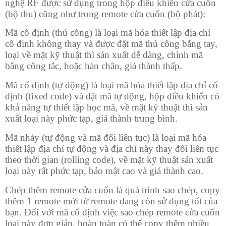
nghệ RF được sử dụng trong hộp điều khiển cửa cuốn
(bộ thu) cũng như trong remote cửa cuốn (bộ phát):
Mã cố định (thủ công) là loại mã hóa thiết lập địa chỉ
cố định không thay và được đặt mã thủ công bằng tay,
loại về mặt kỹ thuật thì sản xuất dễ dàng, chỉnh mã
bằng công tắc, hoặc hàn chân, giá thành thấp.
Mã cố định (tự động) là loại mã hóa thiết lập địa chỉ cố
định (fixed code) và đặt mã tự động, hộp điều khiển có
khả năng tự thiết lập học mã, về mặt kỹ thuật thì sản
xuất loại này phức tạp, giá thành trung bình.
Mã nhảy (tự động và mã đổi liên tục) là loại mã hóa
thiết lập địa chỉ tự động và địa chỉ này thay đổi liên tục
theo thời gian (rolling code), về mặt kỹ thuật sản xuất
loại này rất phức tạp, bảo mật cao và giá thành cao.
Chép thêm remote cửa cuốn là quá trình sao chép, copy
thêm 1 remote mới từ remote đang còn sử dụng tốt của
bạn. Đối với mã cố định việc sao chép remote cửa cuốn
loại này đơn giản, hoàn toàn có thể copy thêm nhiều