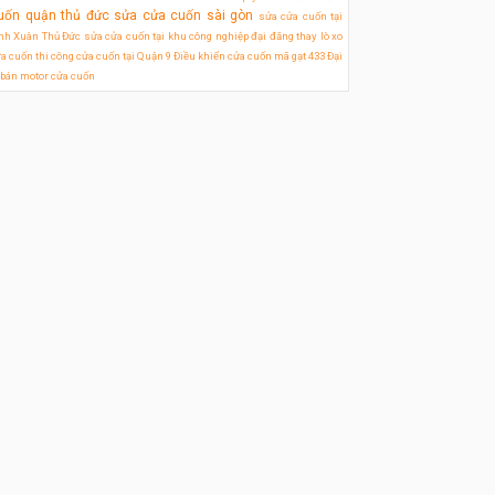
uốn quận thủ đức
sửa cửa cuốn sài gòn
sửa cửa cuốn tại
nh Xuân Thủ Đức
sửa cửa cuốn tại khu công nghiệp đại đăng
thay lò xo
a cuốn
thi công cửa cuốn tại Quận 9
Điều khiển cửa cuốn mã gạt 433
Đại
 bán motor cửa cuốn