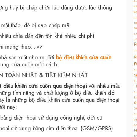
c
ượng hay bị chập chờn lúc dùng được lúc không
43
Cá
cu
mật thấp, dễ bị sao chép mã
50
10
iều chìa dẫn đến tốn khá nhiều chi phí
cổ
c
R
hi mang theo....vv
cu
 nhà sản xuất cho ra đời
bộ điều khiển cửa cuốn
R
r
dụng cửa cuốn một cách:
c
N TOÀN NHẤT & TIẾT KIỆM NHẤT
S
1
ộ điều khiển cửa cuốn qua điện thoại
với nhiều mẫu
T
ững tính năng và chất lượng ở bộ điều khiển đó
cu
y là những bộ điều khiển cửa cuốn qua điện thoại
kh
c
tới nay:
20
cu
a bằng điện thoại sử dụng công nghệ đời cũ
cá
cổ
 thoại sử dụng bằng sim điện thoại (GSM/GPRS)
r
ti