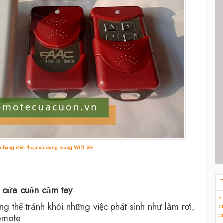
n bằng điện thoại sử dụng mạng WIFI -3G
n cửa cuốn cầm tay
Bi
g thể tránh khỏi những việc phát sinh như làm rơi,
c
remote
c