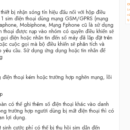
c
Li
iết bị nhận sóng tín hiệu đấu nối với hộp điều
cử
gắn 1 sim điện thoại dùng mạng GSM/GPRS (mạng
lý
Vinaphone, Mobiphone, Mạng Fphone cũ là sử dụng
 thoại được nạp vào nhóm có quyền điều khiển sẽ
gọi điện hoặc nhắn tin đến số máy đã lắp đặt trên
 hoặc cuộc gọi mà bộ điều khiển sẽ phân tích và
 yêu cầu. Sử dụng ứng dụng hoặc tin nhắn để
ng
 điện thoại kém hoặc trường hợp nghẽn mạng, lỗi
ạp
oàn có thể ghi thêm số điện thoại khác vào danh
ong trường hợp người dùng bị mất điện thoại thì có
an lợi dụng.
 sinh cước phí có thể bị thu hồi sim dẫn đến