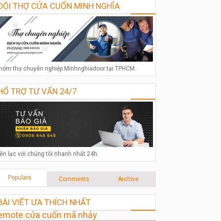
ĐỘI THỢ CỬA CUỐN MINH NGHĨA
hóm thợ chuyên nghiệp Minhnghiadoor tại TPHCM.
HỔ TRỢ TƯ VẤN 24/7
iên lạc với chúng tôi nhanh nhất 24h.
Populars
Comments
Archive
BÀI VIẾT ƯA THÍCH NHẤT
emote cửa cuốn mã nhảy