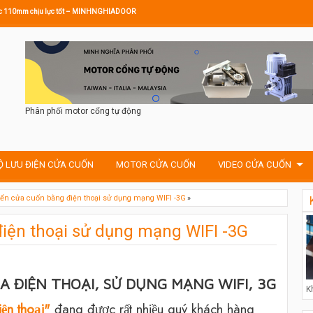
hước 110mm chịu lực tốt – MINHNGHIADOOR
Phân phối motor cổng tự động
Ộ LƯU ĐIỆN CỬA CUỐN
MOTOR CỬA CUỐN
VIDEO CỬA CUỐN
iển cửa cuốn bằng điện thoại sử dụng mạng WIFI -3G
»
G
iện thoại sử dụng mạng WIFI -3G
A ĐIỆN THOẠI, SỬ DỤNG MẠNG WIFI, 3G
K
ện thoại"
đang được rất nhiều quý khách hàng