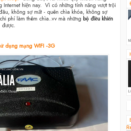
 Internet hiện nay.
Vì có những tính năng vượt trội
 đâu, không sợ mất - quên chìa khóa, không sợ
chi phí làm thêm chìa..vv mà những
bộ điều khiển
 được.
N
i sử dụng mạng WIFI -3G
L
R