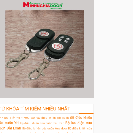
TỪ KHÓA TÌM KIẾM NHIỀU NHẤT
Bộ điều khiển
̀nh lưu điện YH – Y600
Bán tay điều khiển cửa cuốn
ửa cuốn YH
Bộ lưu điện cửa
Bộ điều khiển cửa cuốn Đài loan
uốn Đài Loan
Bộ điều khiển cửa cuốn Austdoor
Bộ điều khiển cửa