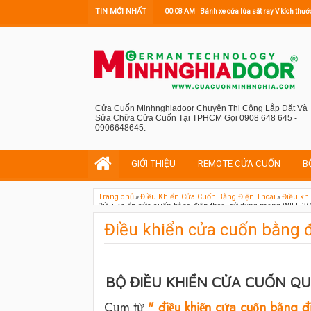
TIN MỚI NHẤT
00:08 AM
Bánh xe cửa lùa sắt ray V kích t
Cửa Cuốn Minhnghiadoor Chuyên Thi Công Lắp Đặt Và
Sửa Chữa Cửa Cuốn Tại TPHCM Gọi 0908 648 645 -
0906648645.
GIỚI THIỆU
REMOTE CỬA CUỐN
B
Trang chủ
»
Điều Khiển Cửa Cuốn Bằng Điện Thoại
»
Điều kh
Điều khiển cửa cuốn bằng điện thoại sử dụng mạng WIFI -3
Điều khiển cửa cuốn bằng đ
BỘ ĐIỀU KHIỂN CỬA CUỐN QU
Cụm từ
" điều khiển cửa cuốn bằng đi