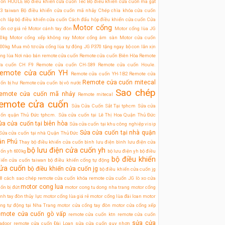
uốn HOULE
Bộ điều khiển cửa cuốn Tec
Bộ điều khiển cửa cuốn mã gạt
3 taiwan
Bộ điều khiển cửa cuốn mã nhảy
Chép chìa khóa cửa cuốn
ch lắp bộ điều khiển cửa cuốn
Cách đấu hộp điều khiển cửa cuốn
Cửa
Motor cổng
ốn cơ giá rẻ
Motor cánh tay đòn
Motor cổng lùa JG
0kg
Motor cổng xếp không ray
Motor cổng âm sàn
Motor cửa cuốn
00kg
Mua mô tơ cửa cổng lùa tự động JG P370 tặng ngay bộ con lăn xịn
ng lùa
Nơi nào bán remote cửa cuốn
Remote cửa cuốn Biên Hòa
Remote
ửa cuốn CH F9
Remote cửa cuốn CH-S89
Remote cửa cuốn Houle.
emote cửa cuốn YH
Remote cửa cuốn YH-1B2
Remote cửa
Remote cửa cuốn mitecal
ốn bị hư
Remote cửa cuốn bị vô nước
Sao chép
emote cửa cuốn mã nhảy
Remote mitecal
emote cửa cuốn
Sửa Cửa Cuốn Sắt Tại tphcm
Sửa cửa
uốn quận Thủ Đức tphcm.
Sửa cửa cuốn tại Lê Thị Hoa Quận Thủ Đức
ửa cửa cuốn tại biên hòa
Sửa cửa cuốn tại khu công nghiệp visip
Sửa cửa cuốn tại nhà quận
Sửa cửa cuốn tại nhà Quận Thủ Đức
ân Phú
Thay bộ điều khiển cửa cuốn
bình lưu điện
bình lưu điện cửa
bộ lưu điện cửa cuốn yh
ốn yh 600kg
bộ lưu điện ỵh
bộ điều
bộ điều khiển
iển cửa cuốn taiwan
bộ điều khiển cổng tự động
ửa cuốn
bộ điều khiển cửa cuốn jg
bộ điều khiển cửa cuốn jg
8
cách sao chép remote cửa cuốn
khóa remote cửa cuốn JG
lò xo cửa
motor cong lua
ốn bị đứt
motor cong tu dong nha trang
motor cổng
nh tay đòn thủy lực
motor cổng lùa giá rẻ
motor cổng lùa đài loan
motor
ng tự động tại Nha Trang
motor cửa cổng tay đòn
motor cửa cổng xếp
emote cửa cuốn gò vấp
remote cửa cuốn ktn
remote cửa cuốn
sửa cửa
tadoor
remote cửa cuốn Đài Loan
sửa cửa cuốn quy nhơn