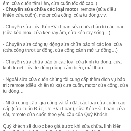
êm, cửa cuốn tấm liền, cửa cuốn tốc độ cao..)
- Chuyên
sửa chữa các loại motor
,
remote (sửa điều
khiển cửa cuốn), motor cửa cổng, cửa tự động.v.v.
- Chuyên
sửa cửa Kéo Đài Loan
sửa chữa bảo trì các loại
(cửa kéo Inox, cửa kéo ray âm, cửa kéo ray sống…)
- Chuyên
sửa cổng tự động
sửa chữa bảo trì các loại cửa
(cửa cổng trượt tự động, cửa cổng cánh mở tự động…)
- Chuyên
sửa chữa bảo trì
các loại cửa kính tự động, cửa
kinh trượt, cửa tự động dùng cảm biến, mắt thần…
- Ngoài
sửa cửa cuốn
chúng tôi cung cấp thêm dich vụ bảo
trì : remote (điều khiển từ xa) cửa cuốn, motor cửa cổng, cửa
tự động…
- Nhận cung cấp, gia công và lắp đặt các loại cửa cuốn cao
cấp (cửa cuốn Đức, Úc, Đài Loan), cửa Kéo Đài Loan, cửa
sắt, remote cửa cuốn theo yêu cầu của Quý Khách.
Quý khách
sẽ được báo giá trước
khi sửa chữa, linh kiện