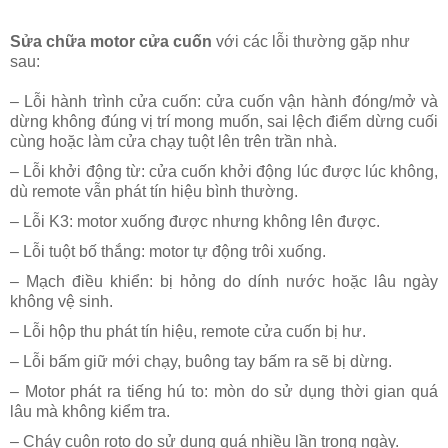
Sửa chữa motor cửa cuốn
với các lỗi thường gặp như
sau:
–
Lỗi hành trình cửa cuốn
: cửa cuốn vận hành đóng/mở và
dừng không đúng vị trí mong muốn, sai lệch điểm dừng cuối
cùng hoặc làm cửa chạy tuột lên trên trần nhà
.
–
Lỗi khởi động từ
: cửa cuốn khởi động lúc được lúc không,
dù remote vẫn phát tín hiệu bình thường
.
–
Lỗi K3:
motor xuống được nhưng không lên được
.
–
Lỗi tuột bố thắng:
motor tự động trôi xuống
.
–
Mạch điều khiển:
bị hỏng do dính nước hoặc lâu ngày
không vệ sinh
.
–
Lỗi hộp thu phát tín hiệu
,
remote cửa cuốn bị hư
.
–
Lỗi bấm giữ mới chạy
, buông tay bấm ra sẽ bị dừng
.
–
Motor phát ra tiếng hú to:
mòn do sử dụng thời gian quá
lâu mà không kiểm tra
.
–
Cháy cuộn roto
do sử dụng quá nhiều lần trong ngày
.