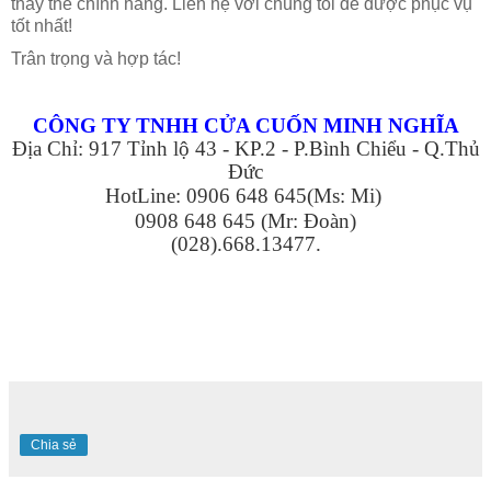
thay thế chính hãng. Liên hệ với chúng tôi để được phục vụ
tốt nhất!
Trân trọng và hợp tác!
CÔNG TY TNHH CỬA CUỐN MINH NGHĨA
Địa Chỉ: 917 Tỉnh lộ 43 - KP.2 - P.Bình Chiểu - Q.Thủ
Đức
HotLine: 0906 648 645(Ms: Mi)
0908 648 645 (Mr: Đoàn)
(028).668.13477.
Chia sẻ