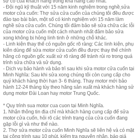
sự cố của khách hàng trong khả năng cao nhất.
- Đội ngũ kỹ thuật với 15 năm kinh nghiệm trong nghề
sửa
motor cửa cuốn
:
Thợ sửa cửa cuốn của chúng tôi đều được
đào tạo bài bản, một số có kinh nghiệm với 15 năm làm
nghề
sửa cửa cuốn.
Chúng tôi đảm bảo sẽ sửa chữa
các lỗi
của motor cửa cuốn
một cách nhanh nhất đảm bảo sửa
xong không bị hỏng linh tinh ở những chỗ khác.
- Linh kiện thay thế có nguồn gốc rõ ràng: Các linh kiện, phụ
kiên dùng để
sửa motor cửa cuốn
đều được thay thế chính
hãng có nguồn gốc xuất xứ rõ ràng để tránh rủi ro trong quá
trình sửa chữa và sử dụng.
- Dịch vụ bảo hành và bảo trì sau khi
sửa motor cửa cuốn
tại
Minh Nghĩa: Sau khi sửa xong chúng tôi còn cung cấp cho
quý khách hàng thời hạn 3- 6 tháng. Thay motor mới bảo
hành 12-24 tháng tùy theo hãng sản xuất mà khách hàng sử
dụng
motor Đài Loan
hay
motor Trung Quốc.
* Quy trình sua motor cua cuon tại Minh Nghĩa.
1.
Nhận thông tin địa chỉ mà khách hàng cung cấp để
sửa
motor cửa cuốn
, hỏi rõ các trình trạng của cửa cuốn đang
gặp lỗi gì và như thế nào
.
2.
Thợ sửa motor cửa cuốn
Minh Nghĩa sẽ liên hệ và có mặt
tại công trình sau 10 phút, kiểm tra nguyên nhân, báo giá