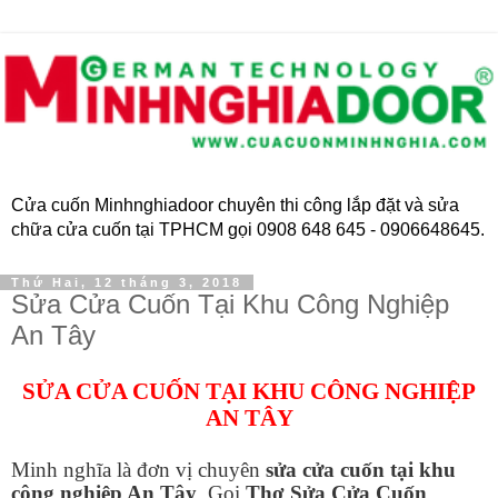
Cửa cuốn Minhnghiadoor chuyên thi công lắp đặt và sửa
chữa cửa cuốn tại TPHCM gọi 0908 648 645 - 0906648645.
Thứ Hai, 12 tháng 3, 2018
Sửa Cửa Cuốn Tại Khu Công Nghiệp
An Tây
SỬA CỬA CUỐN TẠI KHU CÔNG NGHIỆP
AN TÂY
Minh nghĩa là đơn vị chuyên
sửa cửa cuốn tại khu
công nghiệp An Tây
. Gọi
Thợ Sửa Cửa Cuốn
.