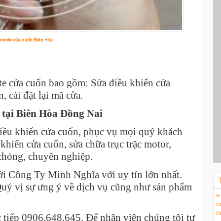
emote cửa cuốn Biên Hòa
te cửa cuốn bao gồm: Sửa điều khiển cửa
 cài đặt lại mã cửa.
 tại Biên Hòa Đồng Nai
ều khiển cửa cuốn, phục vụ mọi quý khách
 khiển cửa cuốn, sửa chữa trục trặc motor,
chóng, chuyên nghiệp.
ởi Công Ty Minh Nghĩa với uy tín lớn nhất.
ý vị sự ưng ý về dịch vụ cũng như sản phẩm
Bi
c
c
ực tiếp 0906.648.645. Để nhân viên chúng tôi tư