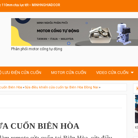
hước 110mm chịu lực tốt – MINHNGHIADOOR
Phân phối motor cổng tự động
Ộ LƯU ĐIỆN CỬA CUỐN
MOTOR CỬA CUỐN
VIDEO CỬA CUỐN
cuốn Biên Hòa
»
Sửa điều khiển cửa cuốn tại Biên Hòa Đồng Nai
»
A CUỐN BIÊN HÒA
K