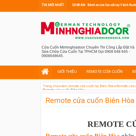
TIN MỚI NHẤT
00:08 AM
Bánh xe cửa lùa sắt ray V kích t
Cửa Cuốn Minhnghiadoor Chuyên Thi Công Lắp Đặt Và
Sửa Chữa Cửa Cuốn Tại TPHCM Gọi 0908 648 645 -
0906648645.
GIỚI THIỆU
REMOTE CỬA CUỐN
B
Trang chủ
»
làm remote cửa cuốn tại Biên Hòa
»
Remote cửa 
Remote cửa cuốn Biên Hòa
Remote cửa cuốn Biên Hòa
REMOTE CỬ