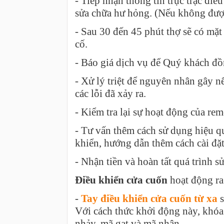
- Tiếp nhận thông tin trục trặc đi
sửa chữa hư hỏng. (Nếu không được
- Sau 30 đến 45 phút thợ sẽ có mặt
cố.
- Báo giá dịch vụ để Quý khách đồ
- Xử lý triệt để nguyên nhân gây nê
các lỗi đã xảy ra.
- Kiểm tra lại sự hoạt động của r
- Tư vấn thêm cách sử dụng hiệu qu
khiển, hướng dẫn thêm cách cài đặt
- Nhận tiền và hoàn tất quá trình s
Điều khiển cửa cuốn
hoạt động ra
-
Tay điều khiển cửa cuốn từ xa
s
Với cách thức khởi động này, khóa
nhảy, mã gạt và mã nhận.