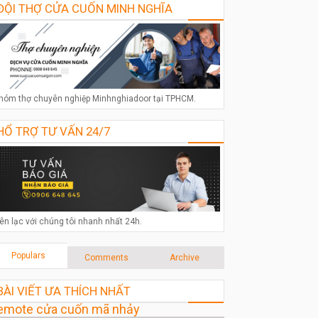
ĐỘI THỢ CỬA CUỐN MINH NGHĨA
hóm thợ chuyên nghiệp Minhnghiadoor tại TPHCM.
HỔ TRỢ TƯ VẤN 24/7
iên lạc với chúng tôi nhanh nhất 24h.
Populars
Comments
Archive
BÀI VIẾT ƯA THÍCH NHẤT
emote cửa cuốn mã nhảy