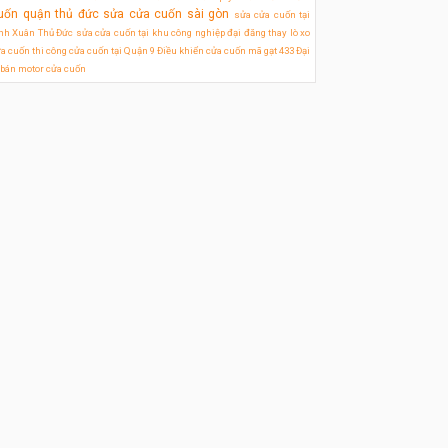
uốn quận thủ đức
sửa cửa cuốn sài gòn
sửa cửa cuốn tại
nh Xuân Thủ Đức
sửa cửa cuốn tại khu công nghiệp đại đăng
thay lò xo
a cuốn
thi công cửa cuốn tại Quận 9
Điều khiển cửa cuốn mã gạt 433
Đại
 bán motor cửa cuốn