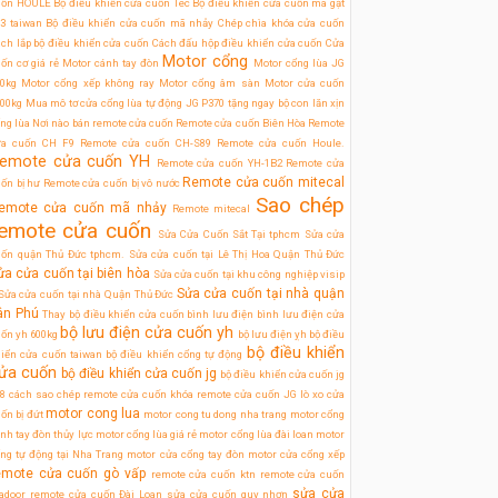
uốn HOULE
Bộ điều khiển cửa cuốn Tec
Bộ điều khiển cửa cuốn mã gạt
3 taiwan
Bộ điều khiển cửa cuốn mã nhảy
Chép chìa khóa cửa cuốn
ch lắp bộ điều khiển cửa cuốn
Cách đấu hộp điều khiển cửa cuốn
Cửa
Motor cổng
ốn cơ giá rẻ
Motor cánh tay đòn
Motor cổng lùa JG
0kg
Motor cổng xếp không ray
Motor cổng âm sàn
Motor cửa cuốn
00kg
Mua mô tơ cửa cổng lùa tự động JG P370 tặng ngay bộ con lăn xịn
ng lùa
Nơi nào bán remote cửa cuốn
Remote cửa cuốn Biên Hòa
Remote
ửa cuốn CH F9
Remote cửa cuốn CH-S89
Remote cửa cuốn Houle.
emote cửa cuốn YH
Remote cửa cuốn YH-1B2
Remote cửa
Remote cửa cuốn mitecal
ốn bị hư
Remote cửa cuốn bị vô nước
Sao chép
emote cửa cuốn mã nhảy
Remote mitecal
emote cửa cuốn
Sửa Cửa Cuốn Sắt Tại tphcm
Sửa cửa
uốn quận Thủ Đức tphcm.
Sửa cửa cuốn tại Lê Thị Hoa Quận Thủ Đức
ửa cửa cuốn tại biên hòa
Sửa cửa cuốn tại khu công nghiệp visip
Sửa cửa cuốn tại nhà quận
Sửa cửa cuốn tại nhà Quận Thủ Đức
ân Phú
Thay bộ điều khiển cửa cuốn
bình lưu điện
bình lưu điện cửa
bộ lưu điện cửa cuốn yh
ốn yh 600kg
bộ lưu điện ỵh
bộ điều
bộ điều khiển
iển cửa cuốn taiwan
bộ điều khiển cổng tự động
ửa cuốn
bộ điều khiển cửa cuốn jg
bộ điều khiển cửa cuốn jg
8
cách sao chép remote cửa cuốn
khóa remote cửa cuốn JG
lò xo cửa
motor cong lua
ốn bị đứt
motor cong tu dong nha trang
motor cổng
nh tay đòn thủy lực
motor cổng lùa giá rẻ
motor cổng lùa đài loan
motor
ng tự động tại Nha Trang
motor cửa cổng tay đòn
motor cửa cổng xếp
emote cửa cuốn gò vấp
remote cửa cuốn ktn
remote cửa cuốn
sửa cửa
tadoor
remote cửa cuốn Đài Loan
sửa cửa cuốn quy nhơn