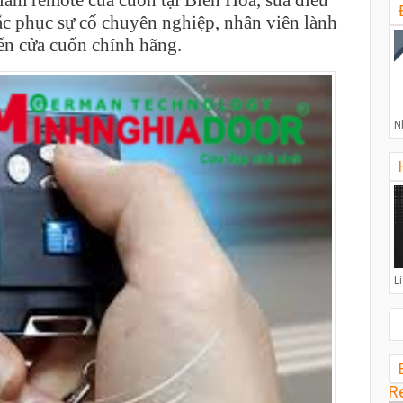
làm remote cửa cuốn tại Biên Hòa, sửa điều
ắc phục sự cố chuyên nghiệp, nhân viên lành
iển cửa cuốn chính hãng.
N
L
R