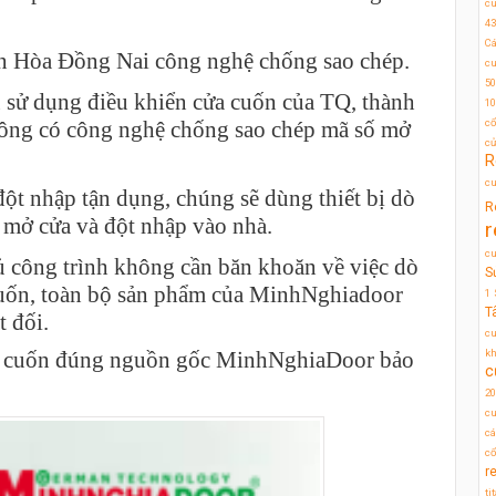
c
43
Cá
iên Hòa Đồng Nai công nghệ chống sao chép.
cu
50
u sử dụng điều khiển cửa cuốn của TQ, thành
10
hông có công nghệ chống sao chép mã số mở
cổ
c
R
cu
ột nhập tận dụng, chúng sẽ dùng thiết bị dò
R
mở cửa và đột nhập vào nhà.
r
c
công trình không cần băn khoăn về việc dò
S
cuốn, toàn bộ sản phẩm của MinhNghiadoor
1
T
t đối.
cu
ủa cuốn đúng nguồn gốc MinhNghiaDoor bảo
kh
c
20
cu
cá
cổ
r
ti