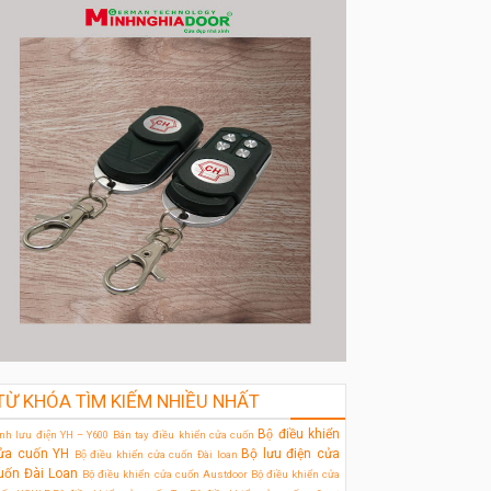
TỪ KHÓA TÌM KIẾM NHIỀU NHẤT
Bộ điều khiển
̀nh lưu điện YH – Y600
Bán tay điều khiển cửa cuốn
ửa cuốn YH
Bộ lưu điện cửa
Bộ điều khiển cửa cuốn Đài loan
uốn Đài Loan
Bộ điều khiển cửa cuốn Austdoor
Bộ điều khiển cửa