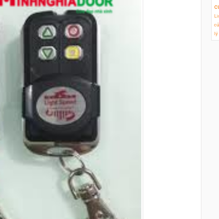
c
Li
cử
lý